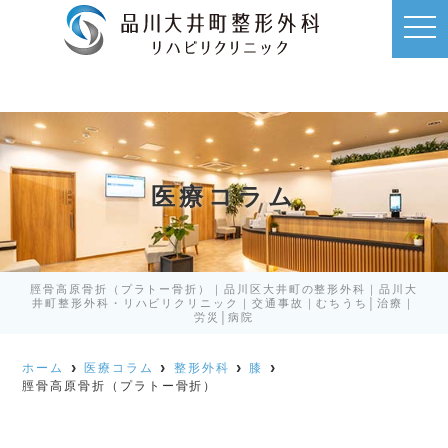
t
o
g
g
l
e
n
a
v
i
g
a
医療コラム
t
i
o
n
脛骨高原骨折（プラトー骨折）｜品川区大井町の整形外科｜品川大
井町整形外科・リハビリクリニック｜交通事故｜むちうち│治療｜
労災│病院
ホーム
医療コラム
整形外科
膝
脛骨高原骨折（プラトー骨折）