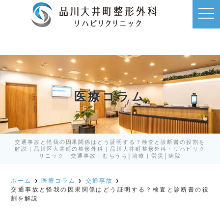
t
o
g
g
l
e
n
a
v
i
g
a
医療コラム
t
i
o
n
交通事故と怪我の因果関係はどう証明する？検査と診断書の役割を
解説｜品川区大井町の整形外科｜品川大井町整形外科・リハビリク
リニック｜交通事故｜むちうち│治療｜労災│病院
ホーム
医療コラム
交通事故
交通事故と怪我の因果関係はどう証明する？検査と診断書の役
割を解説