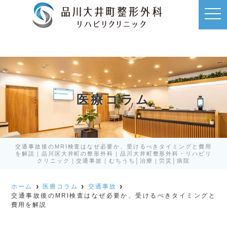
t
o
g
g
l
e
n
a
v
i
g
a
医療コラム
t
i
o
n
交通事故後のMRI検査はなぜ必要か、受けるべきタイミングと費用
を解説｜品川区大井町の整形外科｜品川大井町整形外科・リハビリ
クリニック｜交通事故｜むちうち│治療｜労災│病院
ホーム
医療コラム
交通事故
交通事故後のMRI検査はなぜ必要か、受けるべきタイミングと
費用を解説