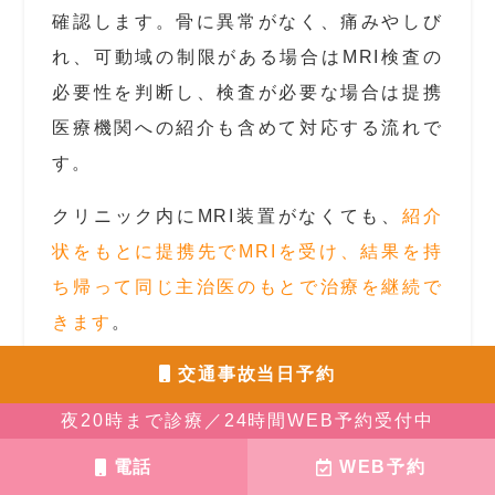
確認します。骨に異常がなく、痛みやしび
れ、可動域の制限がある場合はMRI検査の
必要性を判断し、検査が必要な場合は提携
医療機関への紹介も含めて対応する流れで
す。
クリニック内にMRI装置がなくても、
紹介
状をもとに提携先でMRIを受け、結果を持
ち帰って同じ主治医のもとで治療を継続で
きます
。
検査結果をもとにしたリハビリ
交通事故当日予約
の流れ
夜20時まで診療／24時間WEB予約受付中
電話
WEB予約
MRI検査で損傷の部位と程度が確認できる