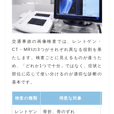
交通事故の画像検査では、レントゲン・
CT・MRIの3つがそれぞれ異なる役割を果
たします。検査ごとに見えるものが違うた
め、「どれか1つで十分」ではなく、症状と
部位に応じて使い分けるのが適切な診断の
基本です。
検査の種類
得意な対象
所要
レントゲン
骨折、骨のずれ
数分