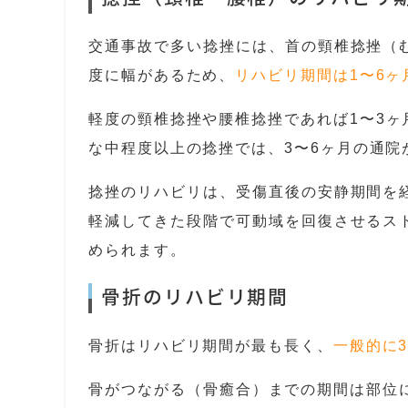
交通事故で多い捻挫には、首の頸椎捻挫（
度に幅があるため、
リハビリ期間は1〜6
軽度の頸椎捻挫や腰椎捻挫であれば1〜3ヶ
な中程度以上の捻挫では、3〜6ヶ月の通院
捻挫のリハビリは、受傷直後の安静期間を
軽減してきた段階で可動域を回復させるス
められます。
骨折のリハビリ期間
骨折はリハビリ期間が最も長く、
一般的に
骨がつながる（骨癒合）までの期間は部位に