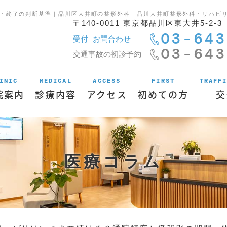
・終了の判断基準｜品川区大井町の整形外科｜品川大井町整形外科・リハビリ
〒140-0011 東京都品川区東大井5-2
03-643
受付 お問合わせ
03-643
交通事故の初診予約
INIC
MEDICAL
ACCESS
FIRST
TRAFF
院案内
診療内容
アクセス
初めての方
交
医療コラム