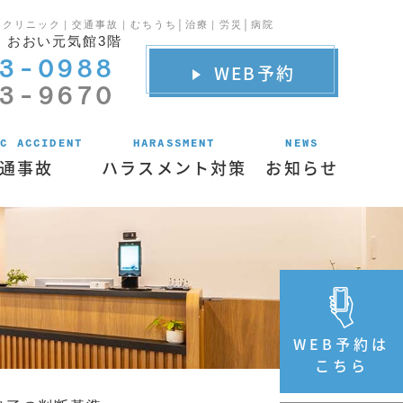
クリニック｜交通事故｜むちうち│治療｜労災│病院
-3 おおい元気館3階
3-0988
WEB予約
3-9670
IC ACCIDENT
HARASSMENT
NEWS
通事故
ハラスメント対策
お知らせ
WEB予約は
こちら