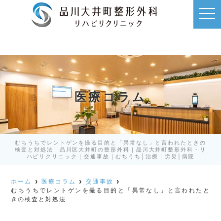
t
o
g
g
l
e
n
a
v
i
g
a
医療コラム
t
i
o
n
むちうちでレントゲンを撮る目的と「異常なし」と言われたときの
検査と対処法｜品川区大井町の整形外科｜品川大井町整形外科・リ
ハビリクリニック｜交通事故｜むちうち│治療｜労災│病院
ホーム
医療コラム
交通事故
むちうちでレントゲンを撮る目的と「異常なし」と言われたと
きの検査と対処法