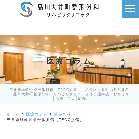
t
o
g
g
l
e
n
a
v
i
g
a
医療コラム
t
i
o
n
三角線維軟骨複合体損傷（TFCC損傷）｜品川区大井町の整形外科
｜品川大井町整形外科・リハビリクリニック｜交通事故｜むちうち
│治療｜労災│病院
ホーム
医療コラム
整形外科
三角線維軟骨複合体損傷（TFCC損傷）