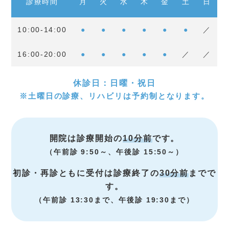
診療時間
月
火
水
木
金
土
日
10:00-14:00
●
●
●
●
●
●
／
16:00-20:00
●
●
●
●
●
／
／
休診日：日曜・祝日
※土曜日の診療、リハビリは予約制となります。
開院は診療開始の
10分前
です。
（午前診 9:50～、午後診 15:50～）
初診・再診ともに受付は診療終了の
30分前
までで
す。
（午前診 13:30まで、午後診 19:30まで）