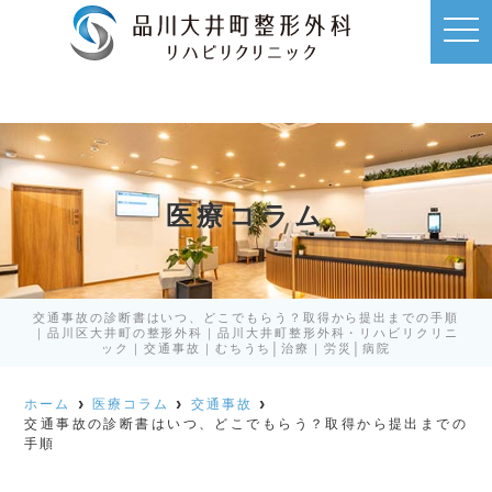
t
o
g
g
l
e
n
a
v
i
g
a
医療コラム
t
i
o
n
交通事故の診断書はいつ、どこでもらう？取得から提出までの手順
｜品川区大井町の整形外科｜品川大井町整形外科・リハビリクリニ
ック｜交通事故｜むちうち│治療｜労災│病院
ホーム
医療コラム
交通事故
交通事故の診断書はいつ、どこでもらう？取得から提出までの
手順