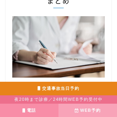
まとめ
交通事故に遭ったら、まず整形外科を受診
交通事故当日予約
して診断書を取得することが、その後の補
夜20時まで診療／24時間WEB予約受付中
償手続き全体の土台になります。受診は事
電話
WEB予約
故当日、遅くとも数日以内が目安です。診